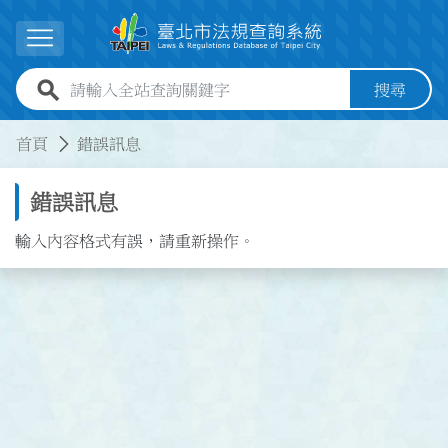
跳到主要內容
展開選單
全站查詢關鍵字欄位
搜尋
:::
:::
首頁
錯誤訊息
錯誤訊息
輸入內容格式有誤，請重新操作。