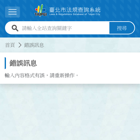
跳到主要內容
展開選單
全站查詢關鍵字欄位
搜尋
:::
:::
首頁
錯誤訊息
錯誤訊息
輸入內容格式有誤，請重新操作。