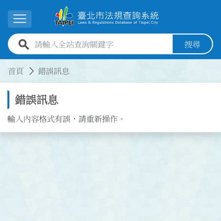
跳到主要內容
展開選單
全站查詢關鍵字欄位
搜尋
:::
:::
首頁
錯誤訊息
錯誤訊息
輸入內容格式有誤，請重新操作。