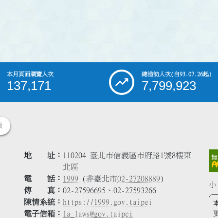
本月頁面瀏覽人次
總造訪人次
(自93.07.26起)
137,171
7,799,923
策
地 址
110204 臺北市信義區市府路1號8樓東
北區
電 話
1999
(非臺北市
02-27208889
)
小
傳 真
02-27596695、02-27593266
陳情系統
https://1999.gov.taipei
電子信箱
la_laws@gov.taipei