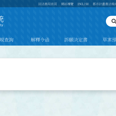
回法務局首頁
網站導覽
ENGLISH
都市計畫書法規
規查詢
解釋令函
訴願決定書
草案