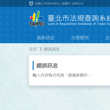
跳到主要內容
alarm
:::
民國115年08月06日 星期四
18時32分
最新訊息
法規類別
法
:::
:::
首頁
錯誤訊息
錯誤訊息
輸入內容格式有誤，請重新操作。