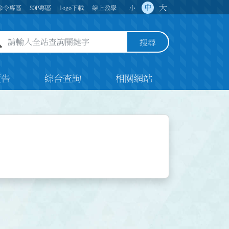
大
中
命令專區
SOP專區
logo下載
線上教學
小
全站查詢關鍵字欄位
搜尋
預告
綜合查詢
相關網站