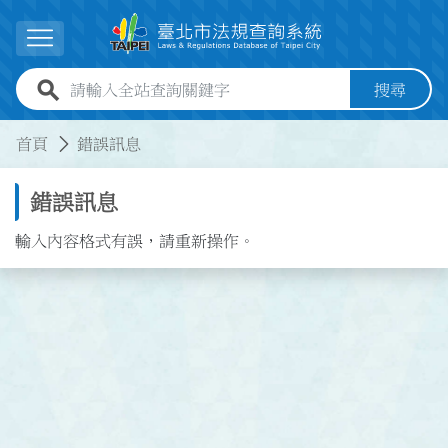
跳到主要內容
展開選單
全站查詢關鍵字欄位
搜尋
:::
:::
首頁
錯誤訊息
錯誤訊息
輸入內容格式有誤，請重新操作。