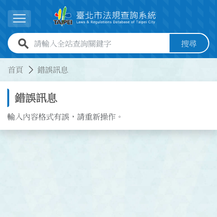
跳到主要內容
展開選單
全站查詢關鍵字欄位
搜尋
:::
:::
首頁
錯誤訊息
錯誤訊息
輸入內容格式有誤，請重新操作。