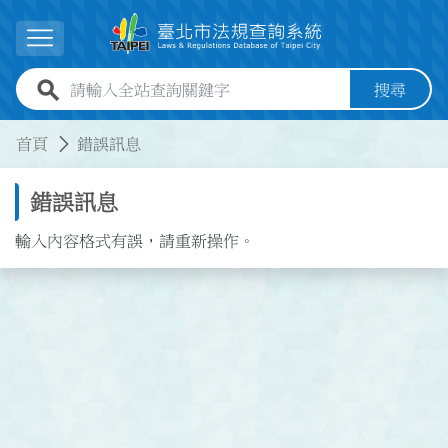
跳到主要內容
展開選單
全站查詢關鍵字欄位
搜尋
:::
:::
首頁
錯誤訊息
錯誤訊息
輸入內容格式有誤，請重新操作。