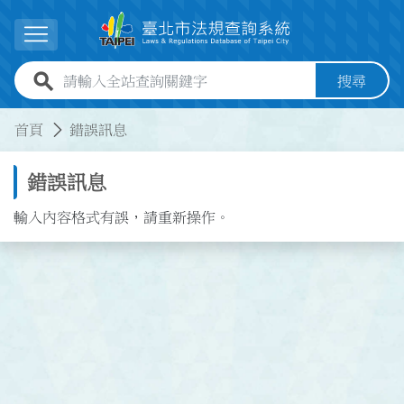
跳到主要內容
展開選單
全站查詢關鍵字欄位
搜尋
:::
:::
首頁
錯誤訊息
錯誤訊息
輸入內容格式有誤，請重新操作。