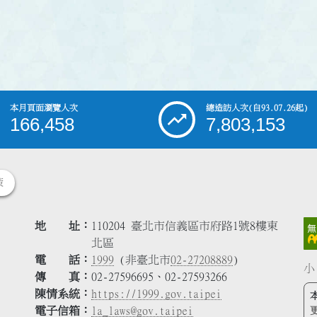
本月頁面瀏覽人次
總造訪人次
(自93.07.26起)
166,458
7,803,153
策
地 址
110204 臺北市信義區市府路1號8樓東
北區
電 話
1999
(非臺北市
02-27208889
)
小
傳 真
02-27596695、02-27593266
陳情系統
https://1999.gov.taipei
電子信箱
la_laws@gov.taipei