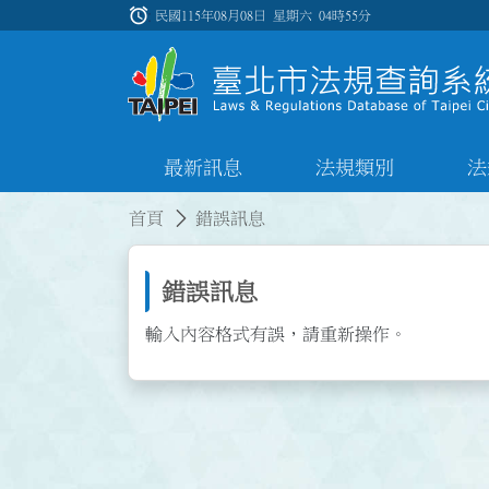
跳到主要內容
alarm
:::
民國115年08月08日 星期六
04時55分
最新訊息
法規類別
法
:::
:::
首頁
錯誤訊息
錯誤訊息
輸入內容格式有誤，請重新操作。