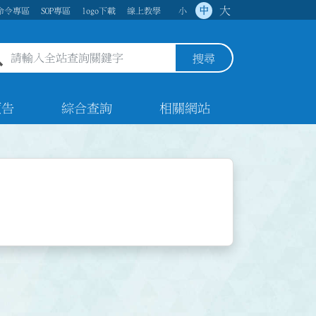
大
中
命令專區
SOP專區
logo下載
線上教學
小
全站查詢關鍵字欄位
搜尋
預告
綜合查詢
相關網站