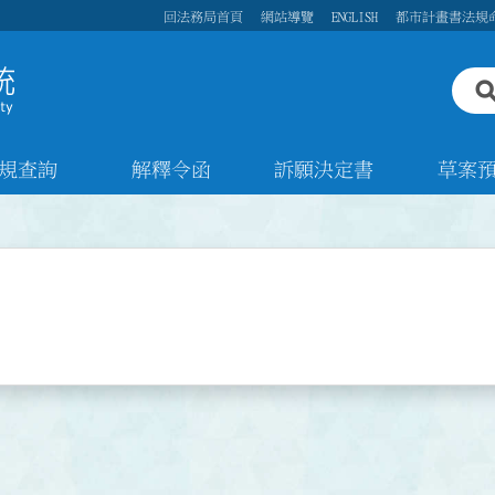
回法務局首頁
網站導覽
ENGLISH
都市計畫書法規
規查詢
解釋令函
訴願決定書
草案