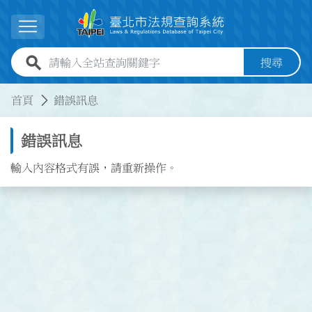
跳到主要內容
展開選單
全站查詢關鍵字欄位
搜尋
:::
:::
首頁
錯誤訊息
錯誤訊息
輸入內容格式有誤，請重新操作。