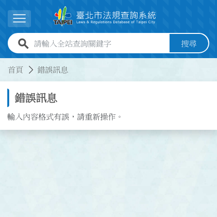
跳到主要內容
展開選單
全站查詢關鍵字欄位
搜尋
:::
:::
首頁
錯誤訊息
錯誤訊息
輸入內容格式有誤，請重新操作。