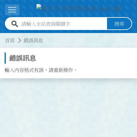
跳到主要內容
展開選單
全站查詢關鍵字欄位
搜尋
:::
:::
首頁
錯誤訊息
錯誤訊息
輸入內容格式有誤，請重新操作。