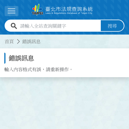
跳到主要內容
展開選單
全站查詢關鍵字欄位
搜尋
:::
:::
首頁
錯誤訊息
錯誤訊息
輸入內容格式有誤，請重新操作。