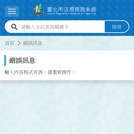
跳到主要內容
展開選單
全站查詢關鍵字欄位
搜尋
:::
:::
首頁
錯誤訊息
錯誤訊息
輸入內容格式有誤，請重新操作。