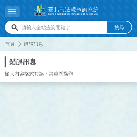
跳到主要內容
展開選單
全站查詢關鍵字欄位
搜尋
:::
:::
首頁
錯誤訊息
錯誤訊息
輸入內容格式有誤，請重新操作。