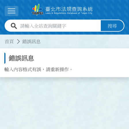
跳到主要內容
展開選單
全站查詢關鍵字欄位
搜尋
:::
:::
首頁
錯誤訊息
錯誤訊息
輸入內容格式有誤，請重新操作。