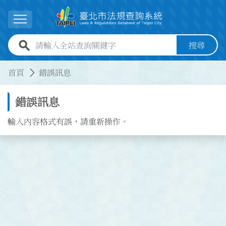
跳到主要內容
展開選單
全站查詢關鍵字欄位
搜尋
:::
:::
首頁
錯誤訊息
錯誤訊息
輸入內容格式有誤，請重新操作。