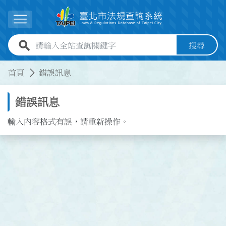
跳到主要內容
展開選單
全站查詢關鍵字欄位
搜尋
:::
:::
首頁
錯誤訊息
錯誤訊息
輸入內容格式有誤，請重新操作。