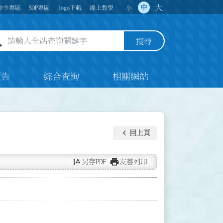
大
中
命令專區
SOP專區
logo下載
線上教學
小
全站查詢關鍵字欄位
搜尋
預告
綜合查詢
相關網站
keyboard_arrow_left
回上頁
text_rotate_vertical
print
另存PDF
友善列印