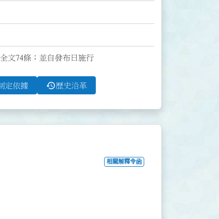
發布全文74條；並自發布日施行
history
制定依據
歷史沿革
相關解釋令函