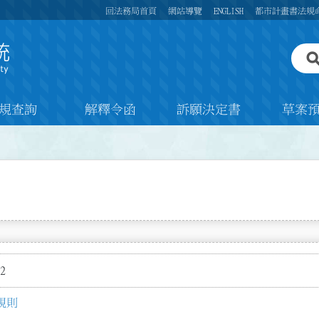
回法務局首頁
網站導覽
ENGLISH
都市計畫書法規
規查詢
解釋令函
訴願決定書
草案
2
規則