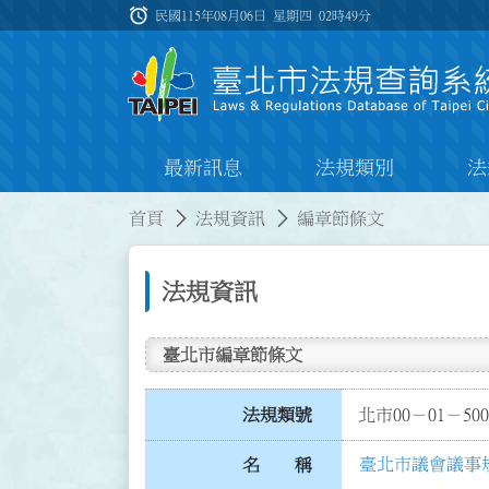
跳到主要內容
alarm
:::
民國115年08月06日 星期四
02時49分
最新訊息
法規類別
法
:::
:::
首頁
法規資訊
編章節條文
法規資訊
臺北市編章節條文
法規類號
北市00－01－500
臺北市議會議事
名 稱