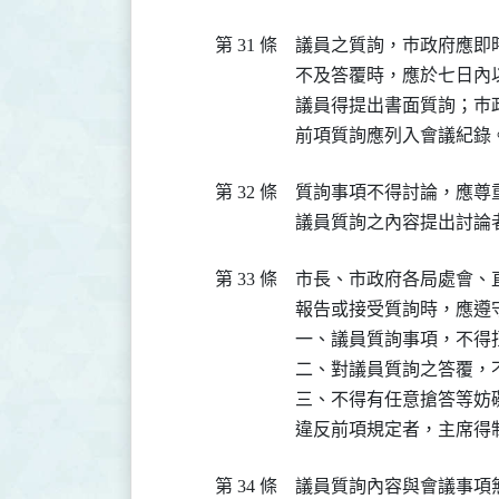
第 31 條
議員之質詢，巿政府應即
不及答覆時，應於七日內以
議員得提出書面質詢；巿
前項質詢應列入會議紀錄
第 32 條
質詢事項不得討論，應尊
議員質詢之內容提出討論
第 33 條
市長、市政府各局處會、
報告或接受質詢時，應遵守
一、議員質詢事項，不得
二、對議員質詢之答覆，不
三、不得有任意搶答等妨
違反前項規定者，主席得
第 34 條
議員質詢內容與會議事項