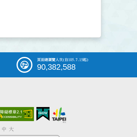
頁面總瀏覽人次
(自105.7.15起)
90,382,588
中
大