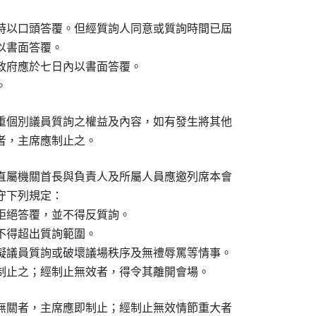
時以口頭答覆。但經質詢人同意或質詢時間已屆

書面答覆。

政府應於七日內以書面答覆。

。
重個別議員質詢之權益及內容，如有發生將其他

者，主席應制止之。
直屬機關首長與負責人及所屬人員應邀列席本會

下列規定：

拒絕答覆，並不得反質詢。

得超出質詢範圍。

礙議員質詢或破壞議場秩序及無禮辱罵等情事。

制止之；經制止無效者，得令其離開會場。
無關者，主席應即制止；經制止無效情節重大者
