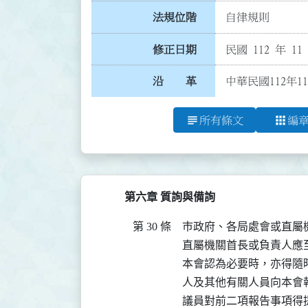
法規位階
自律規則
修正日期
民國 112 年 11
沿 革
中華民國112年1
subject
apps
所有條文
編
第六章 質詢與備詢
第 30 條
巿政府、各局處會或直屬
直屬機關首長或負責人應至
本會認為必要時，亦得隨
人及其他有關人員向本會報
議員對前二項報告事項得