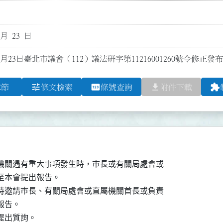
 月 23 日
1月23日臺北市議會（112）議法研字第11216001260號令修正
tune
pin
file_download
extension
章節
條文檢索
條號查詢
附件下載
機關遇有重大事項發生時，巿長或有關局處會或

本會提出報告。

時邀請巿長、有關局處會或直屬機關首長或負責

告。

提出質詢。