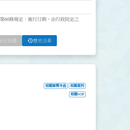
；依第60條規定：施行日期，由行政院定之

history
制定依據
歷史沿革
相關解釋令函
相關裁判
相關SOP