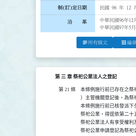
制(訂)定日期
民國 96 年 12 
中華民國96年12
沿 革
中華民國97年5月
subject
apps
所有條文
編
第 三 章 祭祀公業法人之登記
第 21 條
本條例施行前已存在之祭
）主管機關登記後，為祭祀
本條例施行前已核發派下
祭祀公業，得逕依第二十
祭祀公業法人有享受權利及
祭祀公業申請登記為祭祀