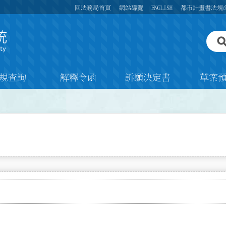
回法務局首頁
網站導覽
ENGLISH
都市計畫書法規
規查詢
解釋令函
訴願決定書
草案