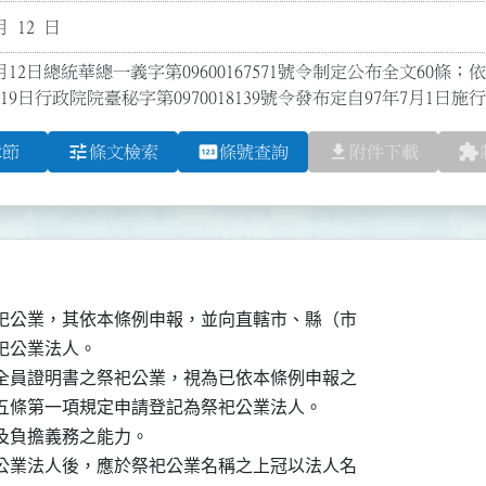
月 12 日
月12日總統華總一義字第09600167571號令制定公布全文60條
19日行政院院臺秘字第0970018139號令發布定自97年7月1日施行
tune
pin
file_download
extension
章節
條文檢索
條號查詢
附件下載
祀公業，其依本條例申報，並向直轄市、縣（市

公業法人。

全員證明書之祭祀公業，視為已依本條例申報之

五條第一項規定申請登記為祭祀公業法人。

負擔義務之能力。

公業法人後，應於祭祀公業名稱之上冠以法人名
