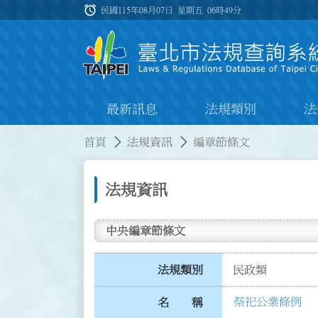
跳到主要內容
alarm
:::
民國115年08月07日 星期五
06時49分
最新訊息
法規類別
法
:::
:::
首頁
法規資訊
編章節條文
法規資訊
中央編章節條文
法規類別
民政類
祭祀公業條例
名 稱