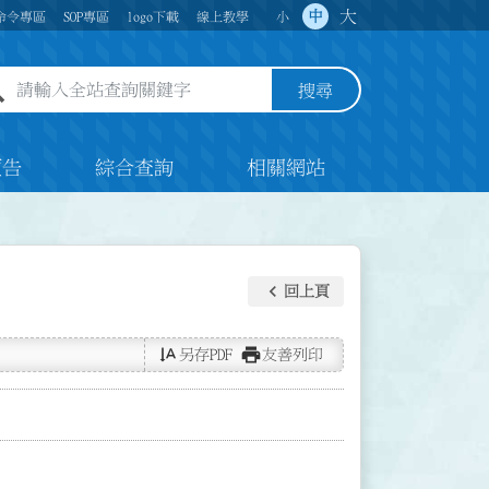
大
中
命令專區
SOP專區
logo下載
線上教學
小
全站查詢關鍵字欄位
搜尋
預告
綜合查詢
相關網站
keyboard_arrow_left
回上頁
text_rotate_vertical
print
另存PDF
友善列印