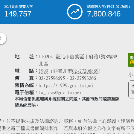
本月頁面瀏覽人次
總造訪人次
(自93.07.26起)
149,757
7,800,846
策
地 址
110204 臺北市信義區市府路1號8樓東
北區
電 話
1999
(非臺北市
02-27208889
)
小
傳 真
02-27596695、02-27593266
陳情系統
https://1999.gov.taipei
電子信箱
la_laws@gov.taipei
本局信箱係處理與系統相關之問題，其餘市政問題請至陳
情系統反映。
索，並不提供法規及法律諮詢之服務，如有法律上的疑義，建議
提供之電子檔或書面編排製作，若與本府公報之公布文字有所不