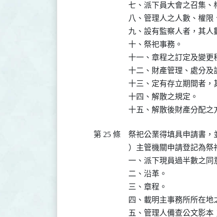
七、派下員大會之召集、權
八、管理人之人數、權限
九、設有監察人者，其人
十、祭祀事務。

十一、章程之訂定及變更程
十二、財產管理、處分及設
十三、定有存立期間者，其
十四、解散之規定。

十五、解散後財產分配之
第 25 條
祭祀公業得填具申請書，
）主管機關申請登記為祭祀
一、派下現員過半數之同意
二、沿革。

三、章程。

四、載明主事務所所在地
五、管理人備查公文影本