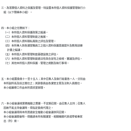
三、為落實個人資料之保護及管理，特設置本所個人資料保護管理執行小

四、本小組之任務如下：

    （一）本所個人資料保護政策之擬議。

    （二）本所個人資料管理制度之推展。

    （三）本所個人資料隱私風險之評估及管理。

    （四）本所專人與各課室職員工之個人資料保護意識提升及教育訓練

          計畫之擬議。

    （五）本所個人資料管理制度基礎設施之評估。

    （六）本所個人資料管理制度適法性與合宜性之檢視、審議及評估。

五、本小組置委員十一至十五人；其中召集人及執行秘書各一人，分別由

    本所副所長及技正擔任之；其餘委員由各課室主管及法制人員擔任。

六、本小組會議視業務推動之需要，不定期召開，由召集人主持；召集人

    因故不能主持會議時，得指定委員代理之。

    本小組會議得與本所資通安全推動小組會議併同召開。

    本小組會議開會時，得邀請本所有關課室、相關機關代表或學者專家
