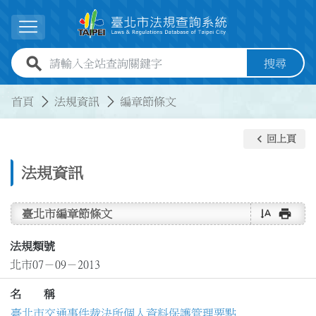
跳到主要內容
展開選單
全站查詢關鍵字欄位
搜尋
:::
:::
首頁
法規資訊
編章節條文
keyboard_arrow_left
回上頁
法規資訊
text_rotate_vertical
print
臺北市編章節條文
法規類號
北市07－09－2013
名 稱
臺北市交通事件裁決所個人資料保護管理要點