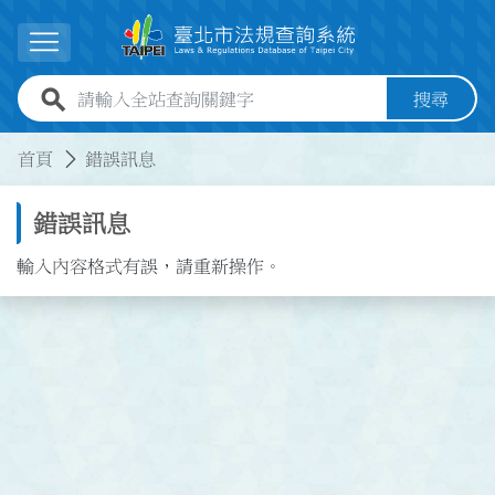
跳到主要內容
展開選單
全站查詢關鍵字欄位
搜尋
:::
:::
首頁
錯誤訊息
錯誤訊息
輸入內容格式有誤，請重新操作。