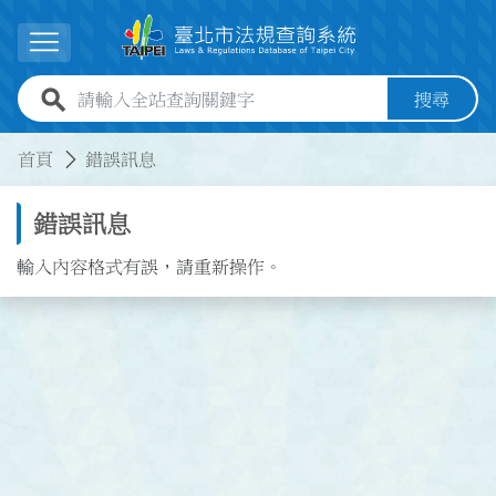
跳到主要內容
展開選單
全站查詢關鍵字欄位
搜尋
:::
:::
首頁
錯誤訊息
錯誤訊息
輸入內容格式有誤，請重新操作。