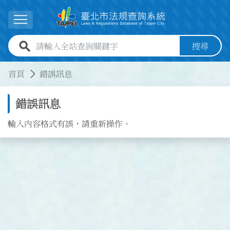
跳到主要內容
展開選單
全站查詢關鍵字欄位
搜尋
:::
:::
首頁
錯誤訊息
錯誤訊息
輸入內容格式有誤，請重新操作。