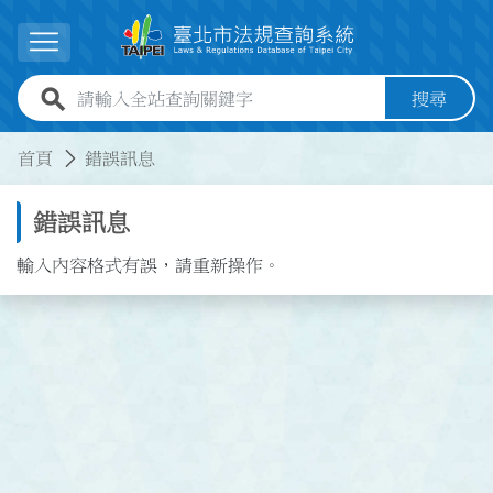
跳到主要內容
展開選單
全站查詢關鍵字欄位
搜尋
:::
:::
首頁
錯誤訊息
錯誤訊息
輸入內容格式有誤，請重新操作。