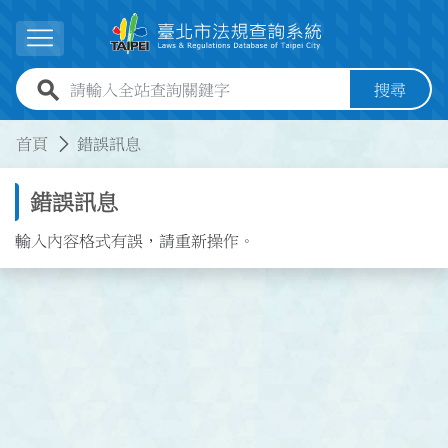
跳到主要內容
展開選單
全站查詢關鍵字欄位
搜尋
:::
:::
首頁
錯誤訊息
錯誤訊息
輸入內容格式有誤，請重新操作。