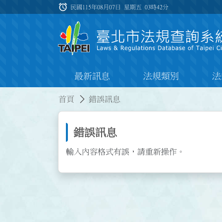
跳到主要內容
alarm
:::
民國115年08月07日 星期五
03時42分
最新訊息
法規類別
法
:::
:::
首頁
錯誤訊息
錯誤訊息
輸入內容格式有誤，請重新操作。