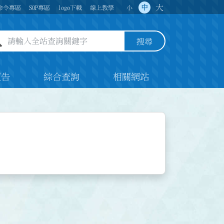
大
中
命令專區
SOP專區
logo下載
線上教學
小
全站查詢關鍵字欄位
搜尋
預告
綜合查詢
相關網站