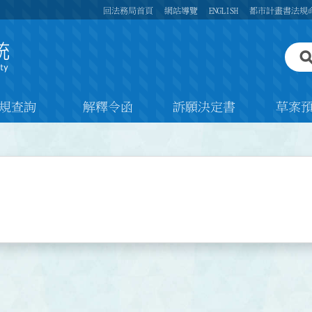
回法務局首頁
網站導覽
ENGLISH
都市計畫書法規
規查詢
解釋令函
訴願決定書
草案