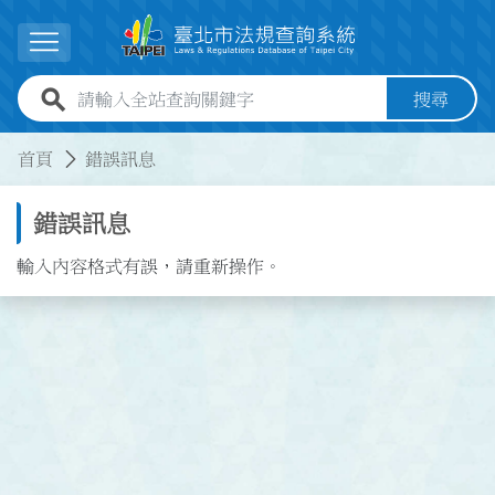
跳到主要內容
展開選單
全站查詢關鍵字欄位
搜尋
:::
:::
首頁
錯誤訊息
錯誤訊息
輸入內容格式有誤，請重新操作。