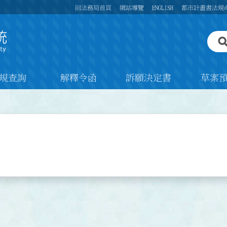
回法務局首頁
網站導覽
ENGLISH
都市計畫書法規
規查詢
解釋令函
訴願決定書
草案