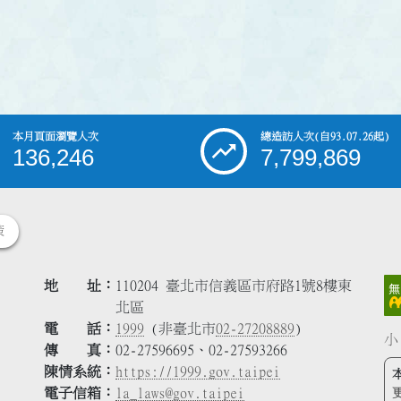
本月頁面瀏覽人次
總造訪人次
(自93.07.26起)
136,246
7,799,869
策
地 址
110204 臺北市信義區市府路1號8樓東
北區
電 話
1999
(非臺北市
02-27208889
)
小
傳 真
02-27596695、02-27593266
陳情系統
https://1999.gov.taipei
電子信箱
la_laws@gov.taipei