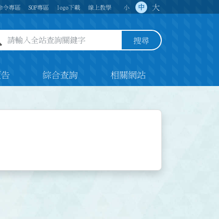
大
中
命令專區
SOP專區
logo下載
線上教學
小
全站查詢關鍵字欄位
搜尋
預告
綜合查詢
相關網站