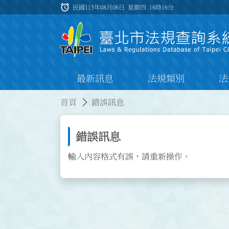
跳到主要內容
alarm
:::
民國115年08月06日 星期四
16時16分
最新訊息
法規類別
法
:::
:::
首頁
錯誤訊息
錯誤訊息
輸入內容格式有誤，請重新操作。