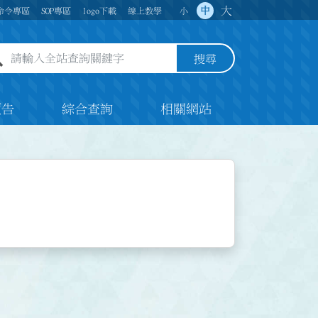
大
中
命令專區
SOP專區
logo下載
線上教學
小
全站查詢關鍵字欄位
搜尋
預告
綜合查詢
相關網站