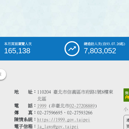
本月頁面瀏覽人次
總造訪人次
(自93.07.26起)
165,138
7,803,052
策
地 址
110204 臺北市信義區市府路1號8樓東
北區
電 話
1999
(非臺北市
02-27208889
)
小
傳 真
02-27596695、02-27593266
陳情系統
https://1999.gov.taipei
電子信箱
la_laws@gov.taipei