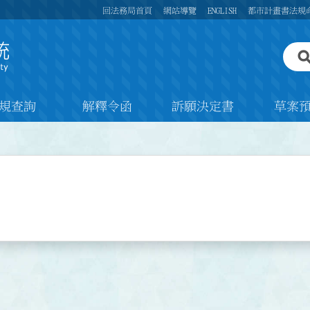
回法務局首頁
網站導覽
ENGLISH
都市計畫書法規
規查詢
解釋令函
訴願決定書
草案