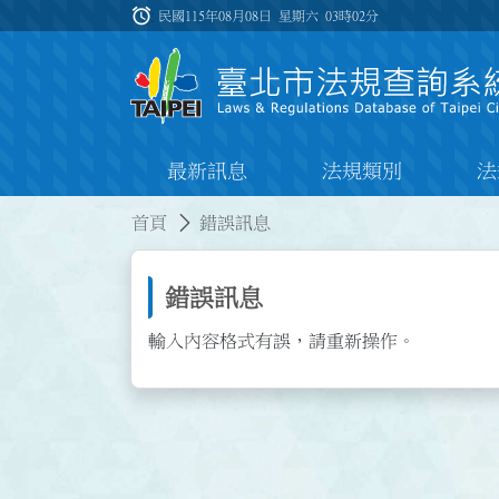
跳到主要內容
alarm
:::
民國115年08月08日 星期六
03時02分
最新訊息
法規類別
法
:::
:::
首頁
錯誤訊息
錯誤訊息
輸入內容格式有誤，請重新操作。