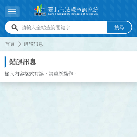
跳到主要內容
展開選單
全站查詢關鍵字欄位
搜尋
:::
:::
首頁
錯誤訊息
錯誤訊息
輸入內容格式有誤，請重新操作。