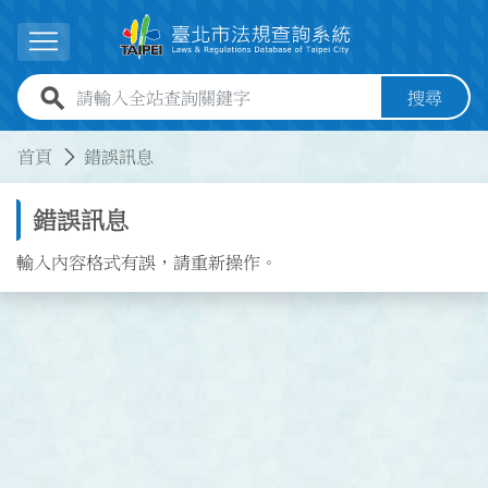
跳到主要內容
展開選單
全站查詢關鍵字欄位
搜尋
:::
:::
首頁
錯誤訊息
錯誤訊息
輸入內容格式有誤，請重新操作。