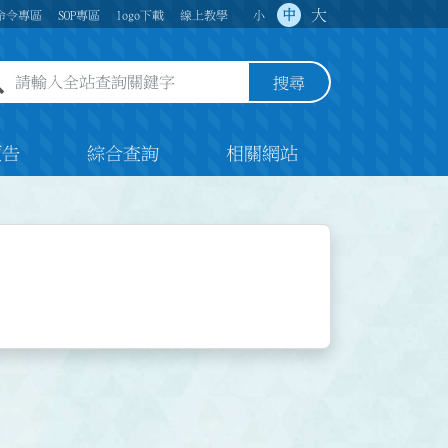
大
中
命令專區
SOP專區
logo下載
線上教學
小
全站查詢關鍵字欄位
搜尋
預告
綜合查詢
相關網站