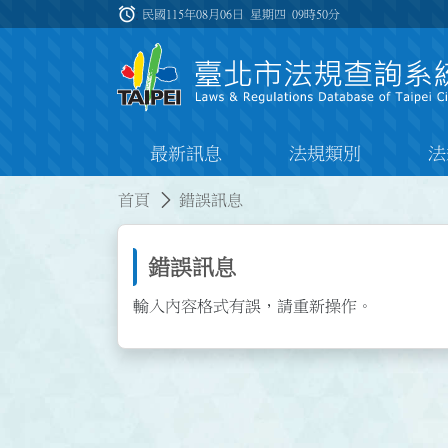
跳到主要內容
alarm
:::
民國115年08月06日 星期四
09時50分
最新訊息
法規類別
法
:::
:::
首頁
錯誤訊息
錯誤訊息
輸入內容格式有誤，請重新操作。