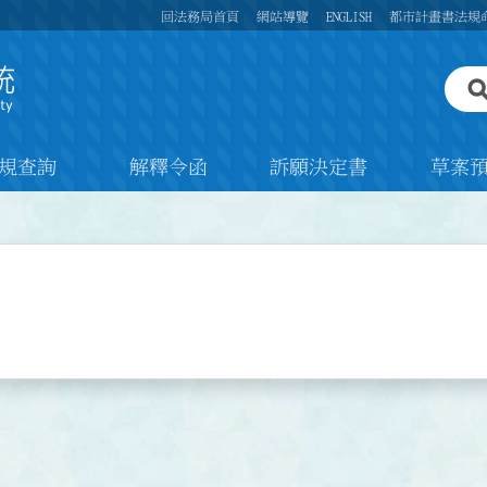
回法務局首頁
網站導覽
ENGLISH
都市計畫書法規
規查詢
解釋令函
訴願決定書
草案