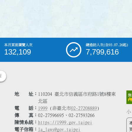
本月頁面瀏覽人次
總造訪人次
(自93.07.26起)
132,109
7,799,616
策
地 址
110204 臺北市信義區市府路1號8樓東
北區
電 話
1999
(非臺北市
02-27208889
)
小
傳 真
02-27596695、02-27593266
陳情系統
https://1999.gov.taipei
電子信箱
la_laws@gov.taipei