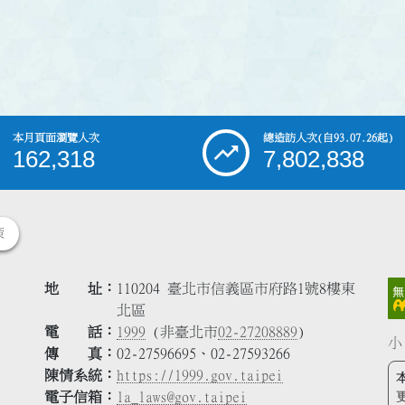
本月頁面瀏覽人次
總造訪人次
(自93.07.26起)
162,318
7,802,838
策
地 址
110204 臺北市信義區市府路1號8樓東
北區
電 話
1999
(非臺北市
02-27208889
)
小
傳 真
02-27596695、02-27593266
陳情系統
https://1999.gov.taipei
電子信箱
la_laws@gov.taipei