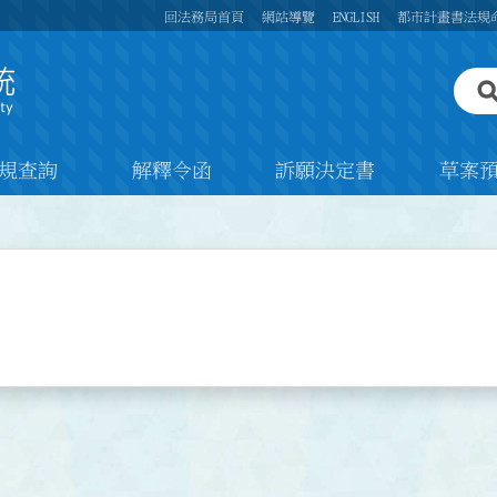
回法務局首頁
網站導覽
ENGLISH
都市計畫書法規
規查詢
解釋令函
訴願決定書
草案