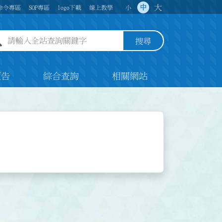
大
中
命令專區
SOP專區
logo下載
線上教學
小
全站查詢關鍵字欄位
搜尋
預告
綜合查詢
相關網站