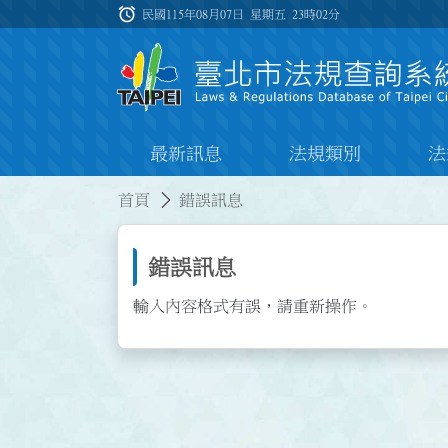
跳到主要內容
alarm
:::
民國115年08月07日 星期五
23時02分
最新訊息
法規類別
法
:::
:::
首頁
錯誤訊息
錯誤訊息
輸入內容格式有誤，請重新操作。