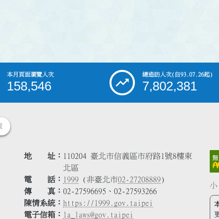
本月頁面瀏覽人次
總造訪人次
(自93.07.26起)
158,546
7,802,381
策
地 址
110204 臺北市信義區市府路1號8樓東
北區
電 話
1999
(非臺北市
02-27208889
)
小
傳 真
02-27596695、02-27593266
陳情系統
https://1999.gov.taipei
電子信箱
la_laws@gov.taipei