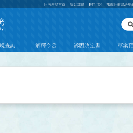
回法務局首頁
網站導覽
ENGLISH
都市計畫書法規
規查詢
解釋令函
訴願決定書
草案