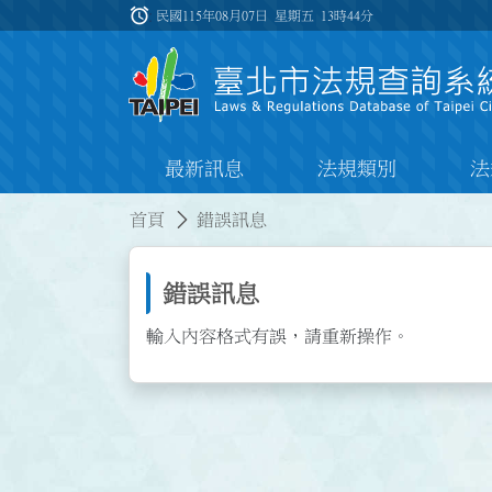
跳到主要內容
alarm
:::
民國115年08月07日 星期五
13時44分
最新訊息
法規類別
法
:::
:::
首頁
錯誤訊息
錯誤訊息
輸入內容格式有誤，請重新操作。