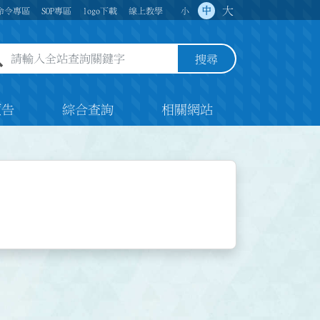
大
中
命令專區
SOP專區
logo下載
線上教學
小
全站查詢關鍵字欄位
搜尋
預告
綜合查詢
相關網站