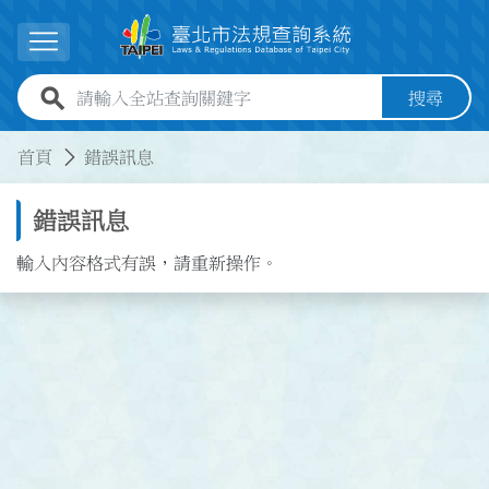
跳到主要內容
展開選單
全站查詢關鍵字欄位
搜尋
:::
:::
首頁
錯誤訊息
錯誤訊息
輸入內容格式有誤，請重新操作。