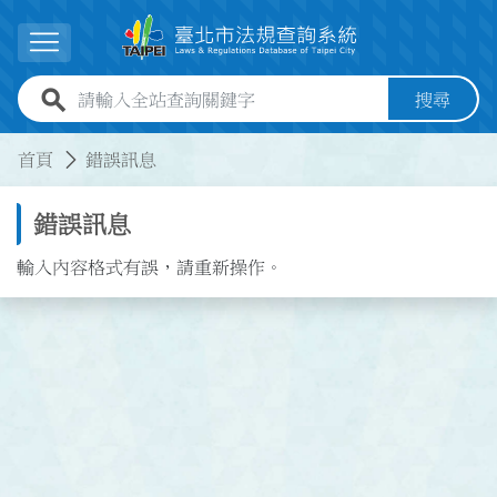
跳到主要內容
展開選單
全站查詢關鍵字欄位
搜尋
:::
:::
首頁
錯誤訊息
錯誤訊息
輸入內容格式有誤，請重新操作。