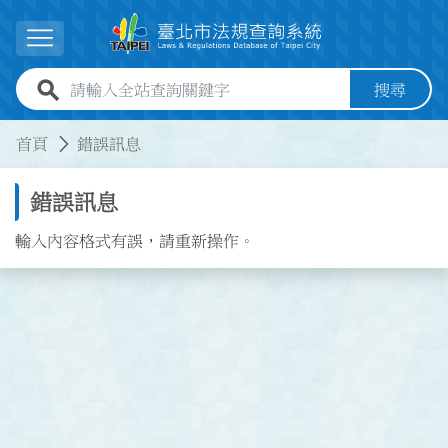
跳到主要內容
展開選單
全站查詢關鍵字欄位
搜尋
:::
:::
首頁
錯誤訊息
錯誤訊息
輸入內容格式有誤，請重新操作。