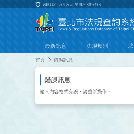
跳到主要內容
alarm
:::
民國115年08月08日 星期六
08時48分
最新訊息
法規類別
法
:::
:::
首頁
錯誤訊息
錯誤訊息
輸入內容格式有誤，請重新操作。