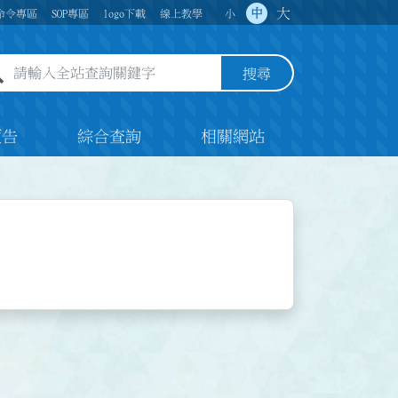
大
中
命令專區
SOP專區
logo下載
線上教學
小
全站查詢關鍵字欄位
搜尋
預告
綜合查詢
相關網站