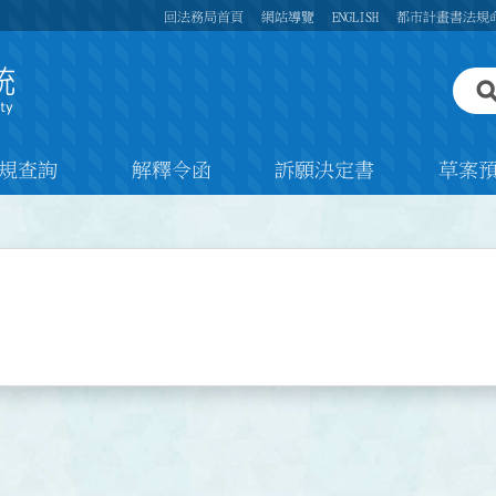
回法務局首頁
網站導覽
ENGLISH
都市計畫書法規
規查詢
解釋令函
訴願決定書
草案