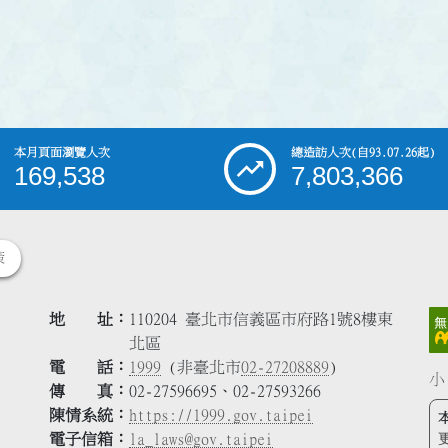
本月頁面瀏覽人次
總造訪人次
(自93.07.26起)
169,538
7,803,366
策
地 址
110204 臺北市信義區市府路1號8樓東
北區
電 話
1999
(非臺北市
02-27208889
)
小
傳 真
02-27596695、02-27593266
陳情系統
https://1999.gov.taipei
電子信箱
la_laws@gov.taipei