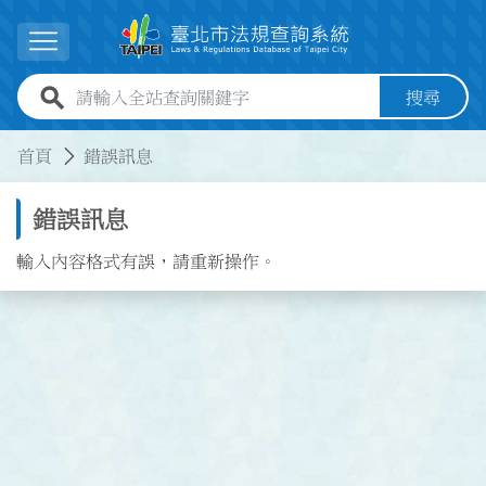
跳到主要內容
展開選單
全站查詢關鍵字欄位
搜尋
:::
:::
首頁
錯誤訊息
錯誤訊息
輸入內容格式有誤，請重新操作。