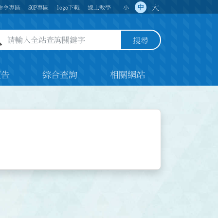
大
中
命令專區
SOP專區
logo下載
線上教學
小
全站查詢關鍵字欄位
搜尋
預告
綜合查詢
相關網站