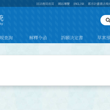
回法務局首頁
網站導覽
ENGLISH
都市計畫書法規
規查詢
解釋令函
訴願決定書
草案