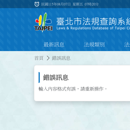
跳到主要內容
alarm
:::
民國115年08月07日 星期五
07時20分
最新訊息
法規類別
法
:::
:::
首頁
錯誤訊息
錯誤訊息
輸入內容格式有誤，請重新操作。