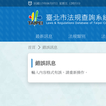
跳到主要內容
alarm
:::
民國115年08月07日 星期五
12時53分
最新訊息
法規類別
法
:::
:::
首頁
錯誤訊息
錯誤訊息
輸入內容格式有誤，請重新操作。