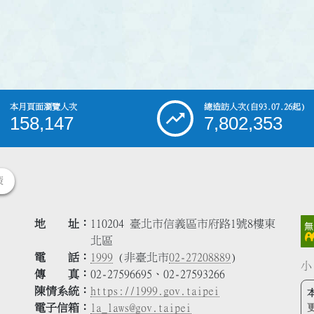
本月頁面瀏覽人次
總造訪人次
(自93.07.26起)
158,147
7,802,353
策
地 址
110204 臺北市信義區市府路1號8樓東
北區
電 話
1999
(非臺北市
02-27208889
)
小
傳 真
02-27596695、02-27593266
陳情系統
https://1999.gov.taipei
電子信箱
la_laws@gov.taipei