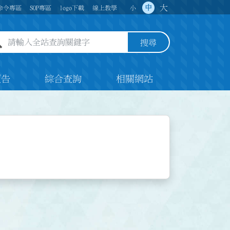
大
中
命令專區
SOP專區
logo下載
線上教學
小
全站查詢關鍵字欄位
搜尋
預告
綜合查詢
相關網站