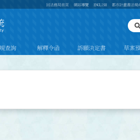
回法務局首頁
網站導覽
ENGLISH
都市計畫書法規
規查詢
解釋令函
訴願決定書
草案