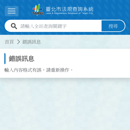
跳到主要內容
展開選單
全站查詢關鍵字欄位
搜尋
:::
:::
首頁
錯誤訊息
錯誤訊息
輸入內容格式有誤，請重新操作。