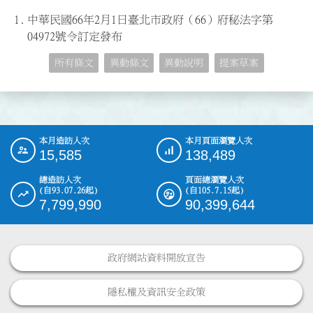
1.
中華民國66年2月1日臺北市政府（66）府秘法字第
04972號令訂定發布
所有條文
異動條文
異動說明
提案草案
本月造訪人次
本月頁面瀏覽人次
:::
15,585
138,489
總造訪人次
頁面總瀏覽人次
(自93.07.26起)
(自105.7.15起)
7,799,990
90,399,644
政府網站資料開放宣告
隱私權及資訊安全政策