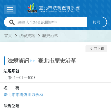
跳到主要內容
展開選單
全站查詢關鍵字欄位
搜尋
:::
:::
首頁
法規資訊
歷史沿革
keyboard_arrow_left
回上頁
法規資訊
臺北市歷史沿革
法規類號
北市04－01－4005
名 稱
臺北市市場處組織規程
法規位階