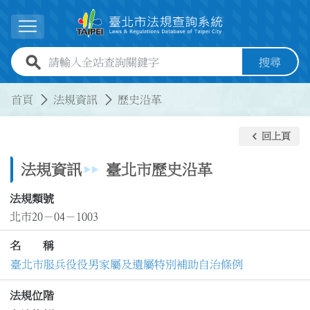
跳到主要內容
展開選單
全站查詢關鍵字欄位
搜尋
:::
:::
首頁
法規資訊
歷史沿革
keyboard_arrow_left
回上頁
法規資訊
臺北市歷史沿革
法規類號
北市20－04－1003
名 稱
臺北市服兵役役男家屬及遺屬特別補助自治條例
法規位階