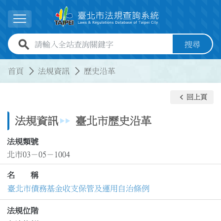
跳到主要內容
展開選單
全站查詢關鍵字欄位
搜尋
:::
:::
首頁
法規資訊
歷史沿革
keyboard_arrow_left
回上頁
法規資訊
臺北市歷史沿革
法規類號
北市03－05－1004
名 稱
臺北市債務基金收支保管及運用自治條例
法規位階