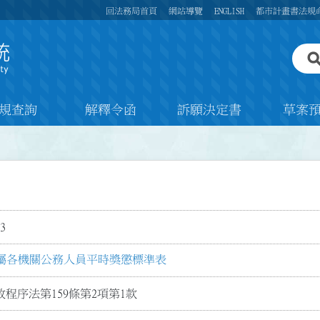
回法務局首頁
網站導覽
ENGLISH
都市計畫書法規
規查詢
解釋令函
訴願決定書
草案
3
屬各機關公務人員平時獎懲標準表
程序法第159條第2項第1款