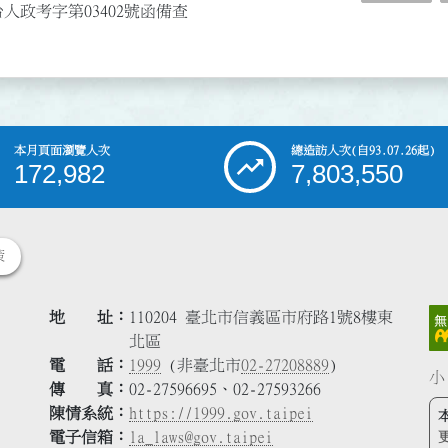
台人政考字第03402號函備查
本月頁面瀏覽人次
總造訪人次
(自93.07.26起)
172,982
7,803,550
策
地 址
110204 臺北市信義區市府路1號8樓東
北區
電 話
1999
(非臺北市
02-27208889
)
小
傳 真
02-27596695、02-27593266
陳情系統
https://1999.gov.taipei
電子信箱
la_laws@gov.taipei