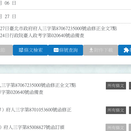
月 06 日
月 27 日
27日臺北市政府府人三字第87067235000號函修正全文7點

24日行政院臺人政考字第020640號函備查
tune
pin
file_download
extension
章節
條文檢索
條號查詢
附件下載
字第87067235000號函修正全文7點
所有條文
字第020640號函備查
）府人三字第8701053600號函修正
所有條文
府人三字第85008827號函訂頒
所有條文