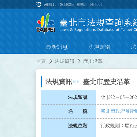
跳到主要內容
alarm
:::
民國115年08月08日 星期六
14時05分
最新訊息
法規類別
法
:::
:::
首頁
法規資訊
歷史沿革
法規資訊
臺北市歷史沿革
法規類號
北市22－05－202
臺北市政府及所
名 稱
法規位階
行政規則：屬行政