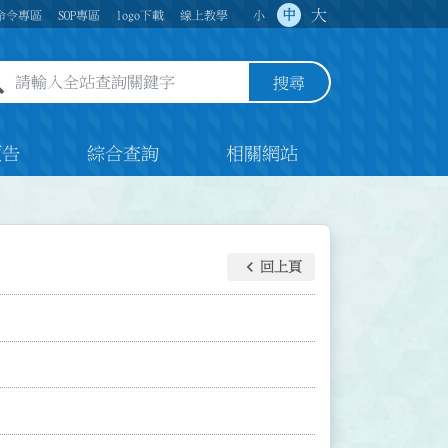
大
中
命令專區
SOP專區
logo下載
線上教學
小
全站查詢關鍵字欄位
搜尋
預告
綜合查詢
相關網站
keyboard_arrow_left
回上頁