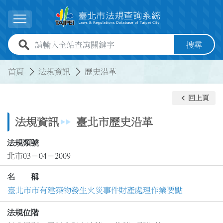
跳到主要內容
展開選單
全站查詢關鍵字欄位
搜尋
:::
:::
首頁
法規資訊
歷史沿革
keyboard_arrow_left
回上頁
法規資訊
臺北市歷史沿革
法規類號
北市03－04－2009
名 稱
臺北市市有建築物發生火災事件財產處理作業要點
法規位階