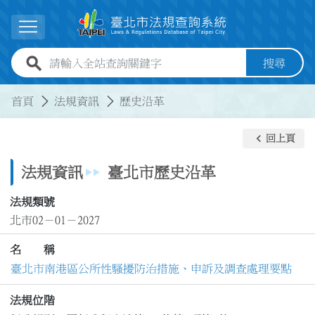
跳到主要內容
展開選單
全站查詢關鍵字欄位
搜尋
:::
:::
首頁
法規資訊
歷史沿革
keyboard_arrow_left
回上頁
法規資訊
臺北市歷史沿革
法規類號
北市02－01－2027
名 稱
臺北市南港區公所性騷擾防治措施、申訴及調查處理要點
法規位階