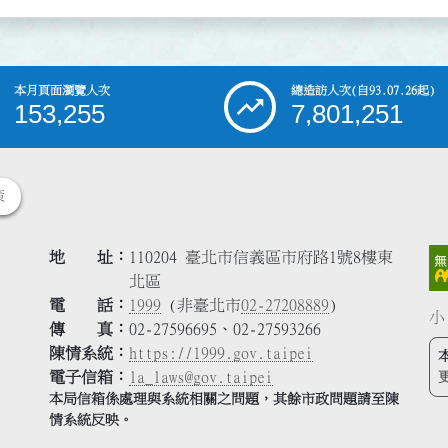
本月頁面瀏覽人次
總造訪人次
(自93.07.26起)
153,255
7,801,251
策
地 址
110204 臺北市信義區市府路1號8樓東
北區
電 話
1999
(非臺北市
02-27208889
)
小
傳 真
02-27596695、02-27593266
陳情系統
https://1999.gov.taipei
電子信箱
la_laws@gov.taipei
本局信箱係處理與系統相關之問題，其餘市政問題請至陳
情系統反映。