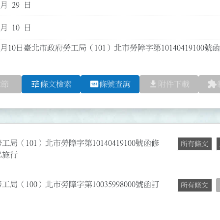
 月 29 日
 月 10 日
2月10日臺北市政府勞工局（101）北市勞障字第10140419100
tune
pin
file_download
extension
章節
條文檢索
條號查詢
附件下載
工局（101）北市勞障字第10140419100號函修
所有條文
起施行
工局（100）北市勞障字第10035998000號函訂
所有條文