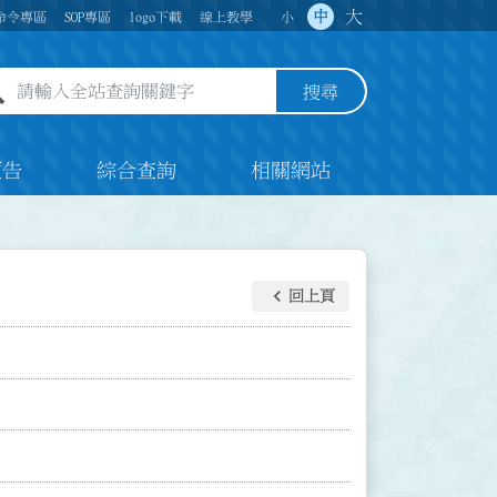
大
中
命令專區
SOP專區
logo下載
線上教學
小
全站查詢關鍵字欄位
搜尋
預告
綜合查詢
相關網站
keyboard_arrow_left
回上頁