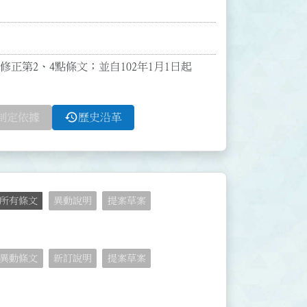
號函修正第2、4點條文；並自102年1月1日起
history
制定依據
歷史沿革
所有條文
異動說明
提案草案
異動條文
新訂說明
提案草案