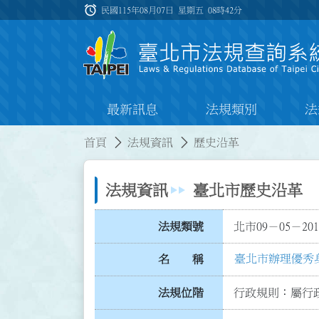
跳到主要內容
alarm
:::
民國115年08月07日 星期五
08時42分
最新訊息
法規類別
法
:::
:::
首頁
法規資訊
歷史沿革
法規資訊
臺北市歷史沿革
法規類號
北市09－05－201
臺北市辦理優秀
名 稱
法規位階
行政規則：屬行政