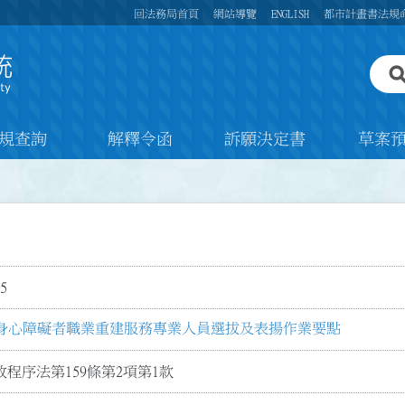
回法務局首頁
網站導覽
ENGLISH
都市計畫書法規
規查詢
解釋令函
訴願決定書
草案
5
身心障礙者職業重建服務專業人員選拔及表揚作業要點
程序法第159條第2項第1款